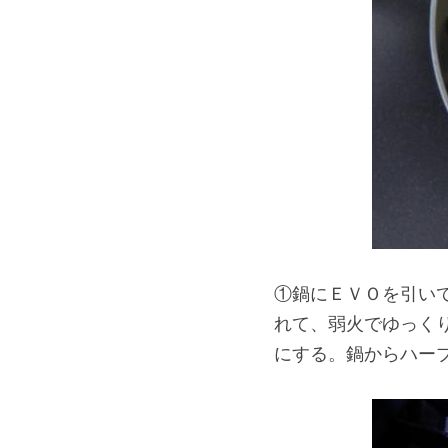
①鍋にＥＶＯを引い
れて、弱火でゆっく
にする。鍋からハー