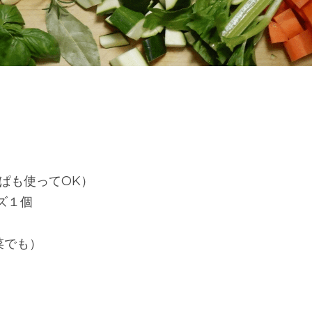
っぱも使ってOK）
ズ１個
菜でも）